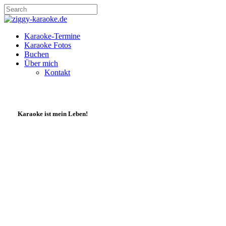
Skip
to
Close
main
Search
content
Menu
Karaoke-Termine
Karaoke Fotos
Buchen
Über mich
Kontakt
Karaoke ist mein Leben!